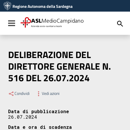
Vai ai contenuti
Regione Autonoma della Sardegna
Vai al menu di navigazione
Vai al footer
ASL
MedioCampidano
Toggle navigation
Azienda socio-sanitaria locale
DELIBERAZIONE DEL
DIRETTORE GENERALE N.
516 DEL 26.07.2024
Condividi
Vedi azioni
Data di pubblicazione
26.07.2024
Data e ora di scadenza