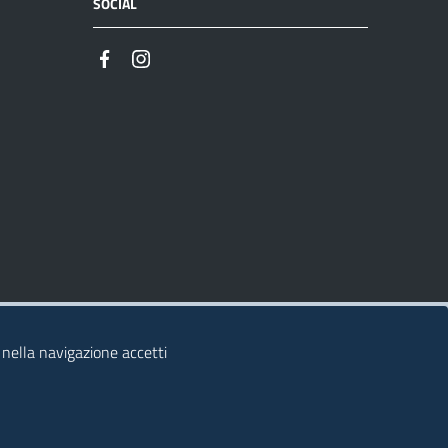
SOCIAL
 nella navigazione accetti
© 2026 Regione Autonoma della Sardegna