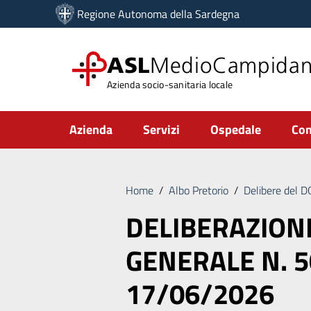
Vai ai contenuti
Regione Autonoma della Sardegna
Vai al menu di navigazione
Vai al footer
ASL
MedioCampida
Azienda socio-sanitaria locale
Submenu
Azienda
Servizi
Ospedale
Com
Home
/
Albo Pretorio
/
Delibere del 
DELIBERAZION
GENERALE N. 5
17/06/2026