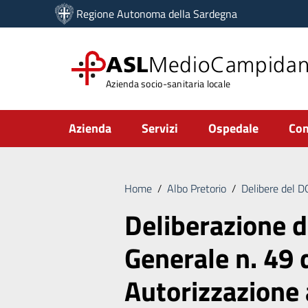
Vai ai contenuti
Regione Autonoma della Sardegna
Vai al menu di navigazione
Vai al footer
ASL
MedioCampida
Azienda socio-sanitaria locale
Submenu
Azienda
Servizi
Ospedale
Com
Home
/
Albo Pretorio
/
Delibere del 
Deliberazione d
Generale n. 49
Autorizzazione 