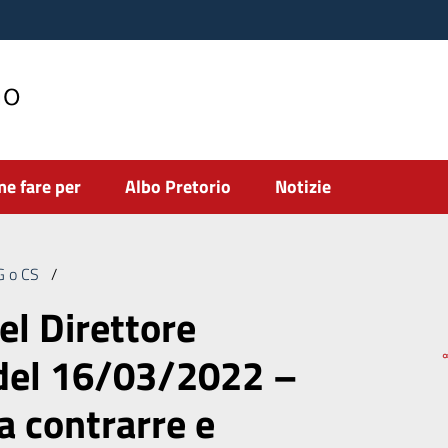
no
e fare per
Albo Pretorio
Notizie
DG o CS
/
Deliberazione del Direttore Generale n. 49 del 16/03/202
el Direttore
 del 16/03/2022 –
a contrarre e