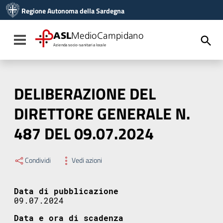
Vai ai contenuti
Regione Autonoma della Sardegna
Vai al menu di navigazione
Vai al footer
ASL
MedioCampidano
Toggle navigation
Azienda socio-sanitaria locale
DELIBERAZIONE DEL
DIRETTORE GENERALE N.
487 DEL 09.07.2024
Condividi
Vedi azioni
Data di pubblicazione
09.07.2024
Data e ora di scadenza