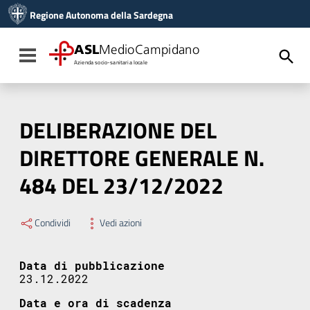
Vai ai contenuti
Regione Autonoma della Sardegna
Vai al menu di navigazione
Vai al footer
ASL
MedioCampidano
Toggle navigation
Azienda socio-sanitaria locale
DELIBERAZIONE DEL
DIRETTORE GENERALE N.
484 DEL 23/12/2022
Condividi
Vedi azioni
Data di pubblicazione
23.12.2022
Data e ora di scadenza