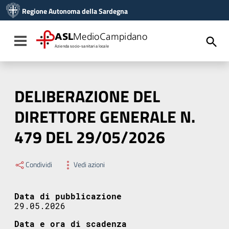
Vai ai contenuti
Regione Autonoma della Sardegna
Vai al menu di navigazione
Vai al footer
ASL
MedioCampidano
Toggle navigation
Azienda socio-sanitaria locale
DELIBERAZIONE DEL
DIRETTORE GENERALE N.
479 DEL 29/05/2026
Condividi
Vedi azioni
Data di pubblicazione
29.05.2026
Data e ora di scadenza