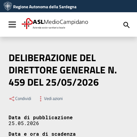
Vai ai contenuti
Regione Autonoma della Sardegna
Vai al menu di navigazione
Vai al footer
ASL
MedioCampidano
Toggle navigation
Azienda socio-sanitaria locale
DELIBERAZIONE DEL
DIRETTORE GENERALE N.
459 DEL 25/05/2026
Condividi
Vedi azioni
Data di pubblicazione
25.05.2026
Data e ora di scadenza