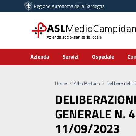
Vai ai contenuti
Regione Autonoma della Sardegna
Vai al menu di navigazione
Vai al footer
ASL
MedioCampida
Azienda socio-sanitaria locale
Submenu
Azienda
Servizi
Ospedale
Com
Home
/
Albo Pretorio
/
Delibere del 
DELIBERAZION
GENERALE N. 4
11/09/2023