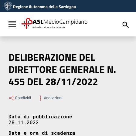
Vai ai contenuti
Regione Autonoma della Sardegna
Vai al menu di navigazione
Vai al footer
ASL
MedioCampidano
Toggle navigation
Azienda socio-sanitaria locale
DELIBERAZIONE DEL
DIRETTORE GENERALE N.
455 DEL 28/11/2022
Condividi
Vedi azioni
Data di pubblicazione
28.11.2022
Data e ora di scadenza