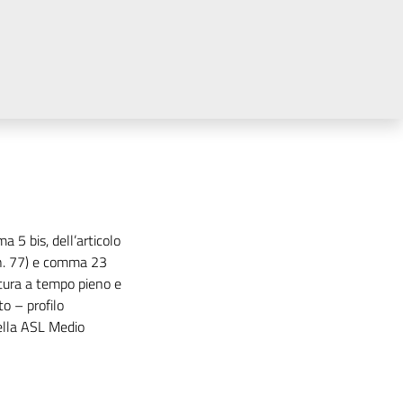
a 5 bis, dell’articolo
 n. 77) e comma 23
rtura a tempo pieno e
to – profilo
ella ASL Medio