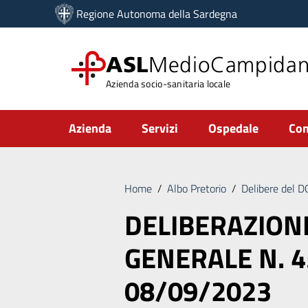
Vai ai contenuti
Regione Autonoma della Sardegna
Vai al menu di navigazione
Vai al footer
ASL
MedioCampida
Azienda socio-sanitaria locale
Submenu
Azienda
Servizi
Ospedale
Com
Home
/
Albo Pretorio
/
Delibere del 
DELIBERAZION
GENERALE N. 4
08/09/2023