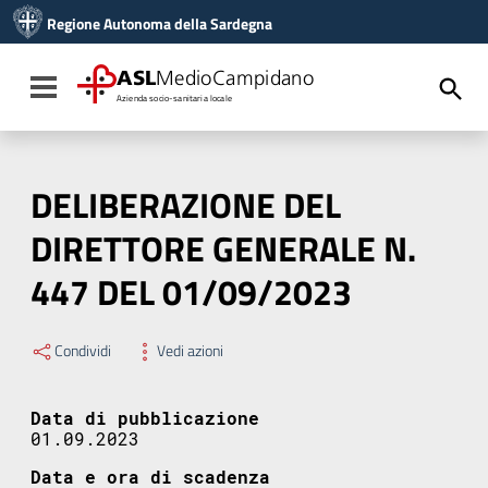
Vai ai contenuti
Regione Autonoma della Sardegna
Vai al menu di navigazione
Vai al footer
ASL
MedioCampidano
Toggle navigation
Azienda socio-sanitaria locale
DELIBERAZIONE DEL
DIRETTORE GENERALE N.
447 DEL 01/09/2023
Condividi
Vedi azioni
Data di pubblicazione
01.09.2023
Data e ora di scadenza