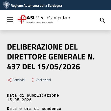
Vai ai contenuti
Regione Autonoma della Sardegna
Vai al menu di navigazione
Vai al footer
ASL
MedioCampidano
Toggle navigation
Azienda socio-sanitaria locale
DELIBERAZIONE DEL
DIRETTORE GENERALE N.
437 DEL 15/05/2026
Condividi
Vedi azioni
Data di pubblicazione
15.05.2026
Data e ora di scadenza