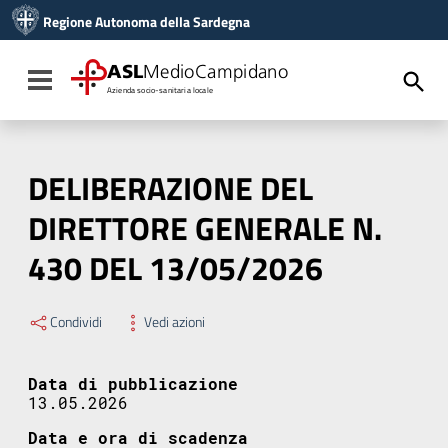
Vai ai contenuti
Regione Autonoma della Sardegna
Vai al menu di navigazione
Vai al footer
ASL
MedioCampidano
Toggle navigation
Azienda socio-sanitaria locale
DELIBERAZIONE DEL
DIRETTORE GENERALE N.
430 DEL 13/05/2026
Condividi
Vedi azioni
Data di pubblicazione
13.05.2026
Data e ora di scadenza