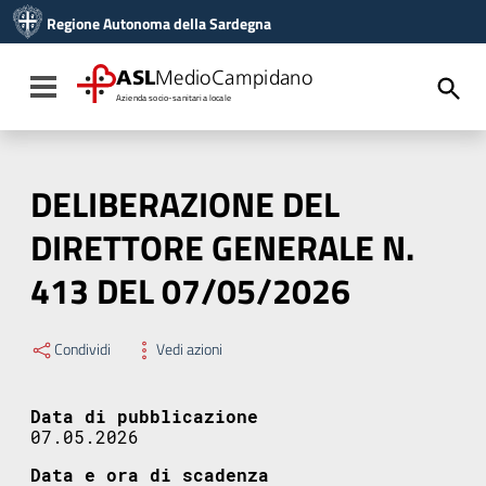
Vai ai contenuti
Regione Autonoma della Sardegna
Vai al menu di navigazione
Vai al footer
ASL
MedioCampidano
Toggle navigation
Azienda socio-sanitaria locale
DELIBERAZIONE DEL
DIRETTORE GENERALE N.
413 DEL 07/05/2026
Condividi
Vedi azioni
Data di pubblicazione
07.05.2026
Data e ora di scadenza