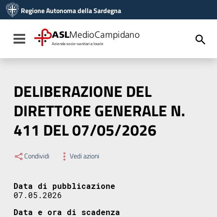
Vai ai contenuti
Regione Autonoma della Sardegna
Vai al menu di navigazione
Vai al footer
ASL
MedioCampidano
Toggle navigation
Azienda socio-sanitaria locale
DELIBERAZIONE DEL
DIRETTORE GENERALE N.
411 DEL 07/05/2026
Condividi
Vedi azioni
Data di pubblicazione
07.05.2026
Data e ora di scadenza