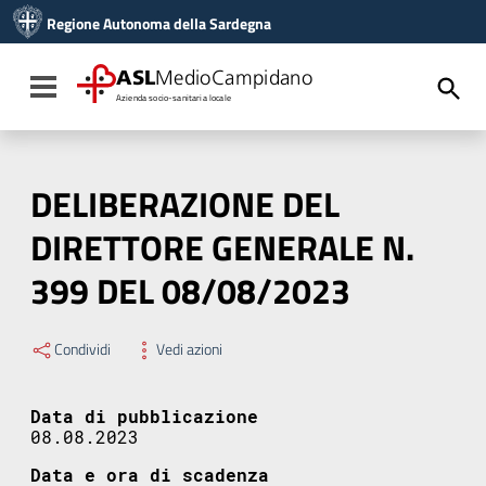
Vai ai contenuti
Regione Autonoma della Sardegna
Vai al menu di navigazione
Vai al footer
ASL
MedioCampidano
Toggle navigation
Azienda socio-sanitaria locale
DELIBERAZIONE DEL
DIRETTORE GENERALE N.
399 DEL 08/08/2023
Condividi
Vedi azioni
Data di pubblicazione
08.08.2023
Data e ora di scadenza