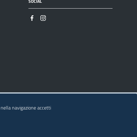
SOCIAL
 nella navigazione accetti
© 2026 Regione Autonoma della Sardegna