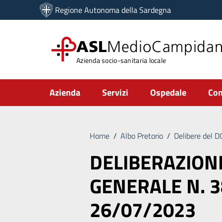
Vai ai contenuti
Regione Autonoma della Sardegna
Vai al menu di navigazione
Vai al footer
ASL
MedioCampida
Azienda socio-sanitaria locale
Submenu
Azienda
Servizi
Ospedale
Com
Home
/
Albo Pretorio
/
Delibere del 
DELIBERAZION
GENERALE N. 3
26/07/2023