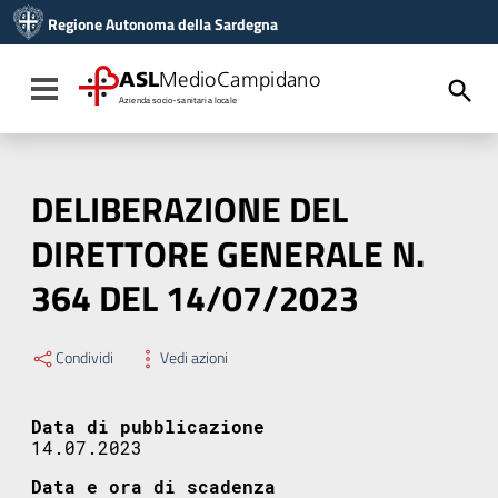
Vai ai contenuti
Regione Autonoma della Sardegna
Vai al menu di navigazione
Vai al footer
ASL
MedioCampidano
Toggle navigation
Azienda socio-sanitaria locale
DELIBERAZIONE DEL
DIRETTORE GENERALE N.
364 DEL 14/07/2023
Condividi
Vedi azioni
Data di pubblicazione
14.07.2023
Data e ora di scadenza