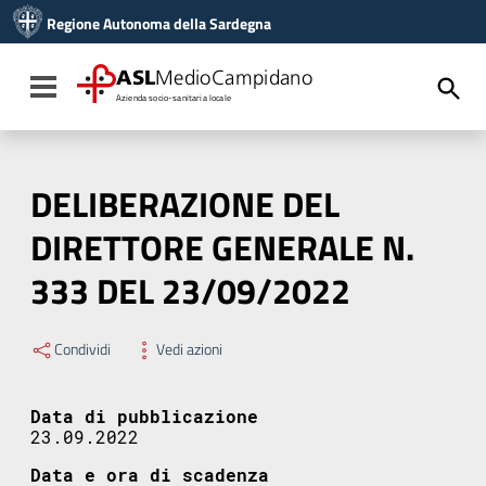
Vai ai contenuti
Regione Autonoma della Sardegna
Vai al menu di navigazione
Vai al footer
ASL
MedioCampidano
Toggle navigation
Azienda socio-sanitaria locale
DELIBERAZIONE DEL
DIRETTORE GENERALE N.
333 DEL 23/09/2022
Condividi
Vedi azioni
Data di pubblicazione
23.09.2022
Data e ora di scadenza