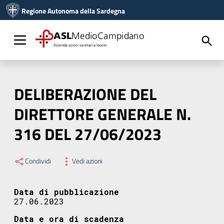
Vai ai contenuti
Regione Autonoma della Sardegna
Vai al menu di navigazione
Vai al footer
ASL
MedioCampidano
Toggle navigation
Azienda socio-sanitaria locale
DELIBERAZIONE DEL
DIRETTORE GENERALE N.
316 DEL 27/06/2023
Condividi
Vedi azioni
Data di pubblicazione
27.06.2023
Data e ora di scadenza