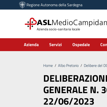
Vai ai contenuti
Regione Autonoma della Sardegna
Vai al menu di navigazione
Vai al footer
ASL
MedioCampida
Azienda socio-sanitaria locale
Submenu
Azienda
Servizi
Ospedale
Com
Home
/
Albo Pretorio
/
Delibere del 
DELIBERAZION
GENERALE N. 3
22/06/2023