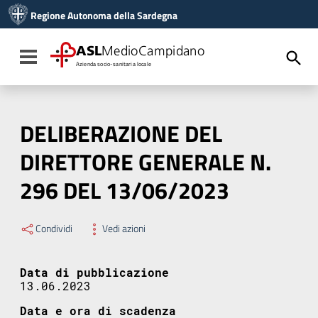
Vai ai contenuti
Regione Autonoma della Sardegna
Vai al menu di navigazione
Vai al footer
ASL
MedioCampidano
Toggle navigation
Azienda socio-sanitaria locale
DELIBERAZIONE DEL
DIRETTORE GENERALE N.
296 DEL 13/06/2023
Condividi
Vedi azioni
Data di pubblicazione
13.06.2023
Data e ora di scadenza