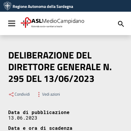
Vai ai contenuti
Regione Autonoma della Sardegna
Vai al menu di navigazione
Vai al footer
ASL
MedioCampidano
Toggle navigation
Azienda socio-sanitaria locale
DELIBERAZIONE DEL
DIRETTORE GENERALE N.
295 DEL 13/06/2023
Condividi
Vedi azioni
Data di pubblicazione
13.06.2023
Data e ora di scadenza