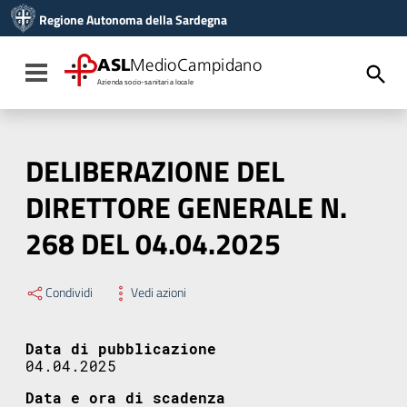
Vai ai contenuti
Regione Autonoma della Sardegna
Vai al menu di navigazione
Vai al footer
ASL
MedioCampidano
Toggle navigation
Azienda socio-sanitaria locale
DELIBERAZIONE DEL
DIRETTORE GENERALE N.
268 DEL 04.04.2025
Condividi
Vedi azioni
Data di pubblicazione
04.04.2025
Data e ora di scadenza