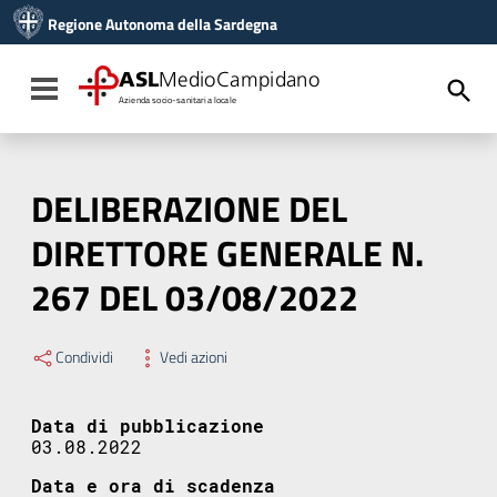
Vai ai contenuti
Regione Autonoma della Sardegna
Vai al menu di navigazione
Vai al footer
ASL
MedioCampidano
Toggle navigation
Azienda socio-sanitaria locale
DELIBERAZIONE DEL
DIRETTORE GENERALE N.
267 DEL 03/08/2022
Condividi
Vedi azioni
Data di pubblicazione
03.08.2022
Data e ora di scadenza