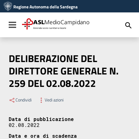
Vai ai contenuti
Regione Autonoma della Sardegna
Vai al menu di navigazione
Vai al footer
ASL
MedioCampidano
Toggle navigation
Azienda socio-sanitaria locale
DELIBERAZIONE DEL
DIRETTORE GENERALE N.
259 DEL 02.08.2022
Condividi
Vedi azioni
Data di pubblicazione
02.08.2022
Data e ora di scadenza