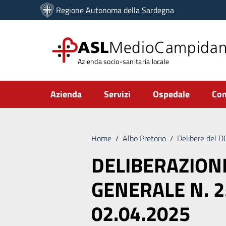
Vai ai contenuti
Regione Autonoma della Sardegna
Vai al menu di navigazione
Vai al footer
ASL
MedioCampida
Azienda socio-sanitaria locale
Submenu
Azienda
Servizi
Ospedale
Com
Home
/
Albo Pretorio
/
Delibere del 
DELIBERAZION
GENERALE N. 2
02.04.2025