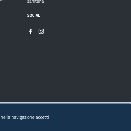
sanitaria”
SOCIAL
 nella navigazione accetti
© 2026 Regione Autonoma della Sardegna