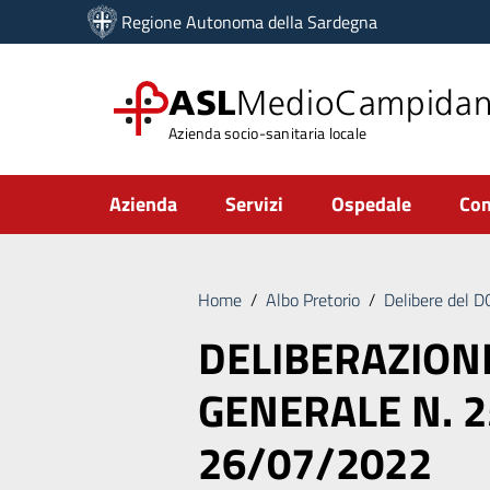
Vai ai contenuti
Regione Autonoma della Sardegna
Vai al menu di navigazione
Vai al footer
ASL
MedioCampida
Azienda socio-sanitaria locale
Submenu
Azienda
Servizi
Ospedale
Com
Home
/
Albo Pretorio
/
Delibere del 
DELIBERAZION
GENERALE N. 2
26/07/2022