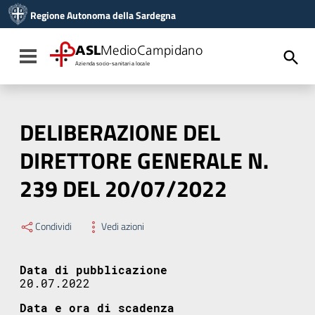
Vai ai contenuti
Regione Autonoma della Sardegna
Vai al menu di navigazione
Vai al footer
ASL
MedioCampidano
Toggle navigation
Azienda socio-sanitaria locale
DELIBERAZIONE DEL
DIRETTORE GENERALE N.
239 DEL 20/07/2022
Condividi
Vedi azioni
Data di pubblicazione
20.07.2022
Data e ora di scadenza