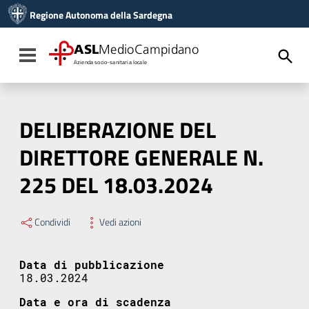
Vai ai contenuti
Regione Autonoma della Sardegna
Vai al menu di navigazione
Vai al footer
ASL
MedioCampidano
Toggle navigation
Azienda socio-sanitaria locale
DELIBERAZIONE DEL
DIRETTORE GENERALE N.
225 DEL 18.03.2024
Condividi
Vedi azioni
Data di pubblicazione
18.03.2024
Data e ora di scadenza