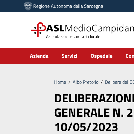
Vai ai contenuti
Regione Autonoma della Sardegna
Vai al menu di navigazione
Vai al footer
ASL
MedioCampida
Azienda socio-sanitaria locale
Submenu
Azienda
Servizi
Ospedale
Com
Home
/
Albo Pretorio
/
Delibere del 
DELIBERAZION
GENERALE N. 2
10/05/2023