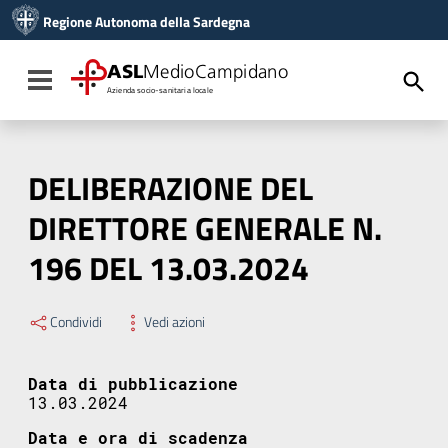
Vai ai contenuti
Regione Autonoma della Sardegna
Vai al menu di navigazione
Vai al footer
ASL
MedioCampidano
Toggle navigation
Azienda socio-sanitaria locale
DELIBERAZIONE DEL
DIRETTORE GENERALE N.
196 DEL 13.03.2024
Condividi
Vedi azioni
Data di pubblicazione
13.03.2024
Data e ora di scadenza