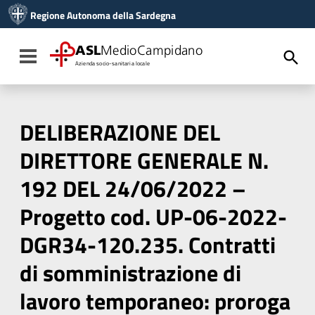
Vai ai contenuti
Regione Autonoma della Sardegna
Vai al menu di navigazione
Vai al footer
ASL
MedioCampidano
Toggle navigation
Azienda socio-sanitaria locale
DELIBERAZIONE DEL
DIRETTORE GENERALE N.
192 DEL 24/06/2022 –
Progetto cod. UP-06-2022-
DGR34-120.235. Contratti
di somministrazione di
lavoro temporaneo: proroga