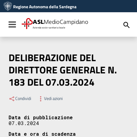
Vai ai contenuti
Regione Autonoma della Sardegna
Vai al menu di navigazione
Vai al footer
ASL
MedioCampidano
Toggle navigation
Azienda socio-sanitaria locale
DELIBERAZIONE DEL
DIRETTORE GENERALE N.
183 DEL 07.03.2024
Condividi
Vedi azioni
Data di pubblicazione
07.03.2024
Data e ora di scadenza