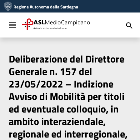
Vai ai contenuti
Regione Autonoma della Sardegna
Vai al menu di navigazione
Vai al footer
ASL
MedioCampidano
Toggle navigation
Azienda socio-sanitaria locale
Deliberazione del Direttore
Generale n. 157 del
23/05/2022 – Indizione
Avviso di Mobilità per titoli
ed eventuale colloquio, in
ambito interaziendale,
regionale ed interregionale,