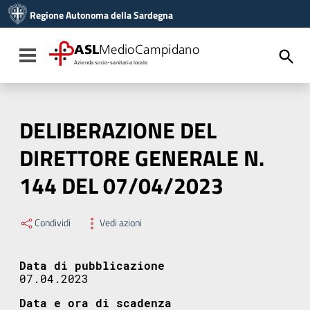
Vai ai contenuti
Regione Autonoma della Sardegna
Vai al menu di navigazione
Vai al footer
ASL
MedioCampidano
Toggle navigation
Azienda socio-sanitaria locale
DELIBERAZIONE DEL
DIRETTORE GENERALE N.
144 DEL 07/04/2023
Condividi
Vedi azioni
Data di pubblicazione
07.04.2023
Data e ora di scadenza