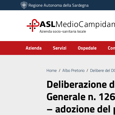
Vai ai contenuti
Regione Autonoma della Sardegna
Vai al menu di navigazione
Vai al footer
ASL
MedioCampida
Azienda socio-sanitaria locale
Submenu
Azienda
Servizi
Ospedale
Com
Home
/
Albo Pretorio
/
Delibere del 
Deliberazione d
Generale n. 12
– adozione del 