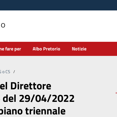
no
e fare per
Albo Pretorio
Notizie
DG o CS
/
Deliberazione del Direttore Generale n. 126 del 29/04/20
el Direttore
6 del 29/04/2022
piano triennale