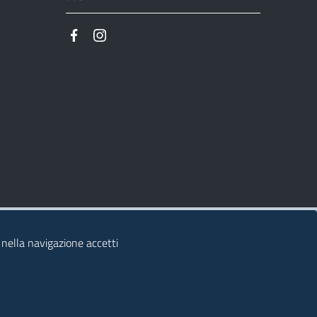
 nella navigazione accetti
© 2026 Regione Autonoma della Sardegna