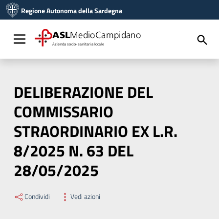
Vai ai contenuti
Regione Autonoma della Sardegna
Vai al menu di navigazione
Vai al footer
ASL
MedioCampidano
Toggle navigation
Azienda socio-sanitaria locale
DELIBERAZIONE DEL
COMMISSARIO
STRAORDINARIO EX L.R.
8/2025 N. 63 DEL
28/05/2025
Condividi
Vedi azioni