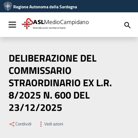
Vai ai contenuti
Regione Autonoma della Sardegna
Vai al menu di navigazione
Vai al footer
ASL
MedioCampidano
Toggle navigation
Azienda socio-sanitaria locale
DELIBERAZIONE DEL
COMMISSARIO
STRAORDINARIO EX L.R.
8/2025 N. 600 DEL
23/12/2025
Condividi
Vedi azioni