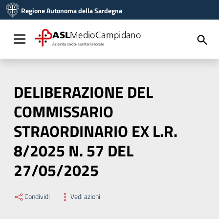
Vai ai contenuti
Regione Autonoma della Sardegna
Vai al menu di navigazione
Vai al footer
ASL
MedioCampidano
Toggle navigation
Azienda socio-sanitaria locale
DELIBERAZIONE DEL
COMMISSARIO
STRAORDINARIO EX L.R.
8/2025 N. 57 DEL
27/05/2025
Condividi
Vedi azioni