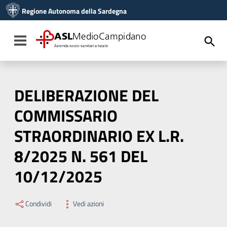
Vai ai contenuti
Regione Autonoma della Sardegna
Vai al menu di navigazione
Vai al footer
ASL
MedioCampidano
Toggle navigation
Azienda socio-sanitaria locale
DELIBERAZIONE DEL
COMMISSARIO
STRAORDINARIO EX L.R.
8/2025 N. 561 DEL
10/12/2025
Condividi
Vedi azioni