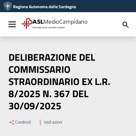
Vai ai contenuti
Regione Autonoma della Sardegna
Vai al menu di navigazione
Vai al footer
ASL
MedioCampidano
Toggle navigation
Azienda socio-sanitaria locale
DELIBERAZIONE DEL
COMMISSARIO
STRAORDINARIO EX L.R.
8/2025 N. 367 DEL
30/09/2025
Condividi
Vedi azioni