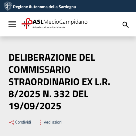
Vai ai contenuti
Regione Autonoma della Sardegna
Vai al menu di navigazione
Vai al footer
ASL
MedioCampidano
Toggle navigation
Azienda socio-sanitaria locale
DELIBERAZIONE DEL
COMMISSARIO
STRAORDINARIO EX L.R.
8/2025 N. 332 DEL
19/09/2025
Condividi
Vedi azioni