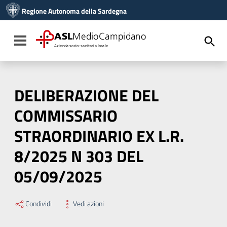
Vai ai contenuti
Regione Autonoma della Sardegna
Vai al menu di navigazione
Vai al footer
ASL
MedioCampidano
Toggle navigation
Azienda socio-sanitaria locale
DELIBERAZIONE DEL
COMMISSARIO
STRAORDINARIO EX L.R.
8/2025 N 303 DEL
05/09/2025
Condividi
Vedi azioni