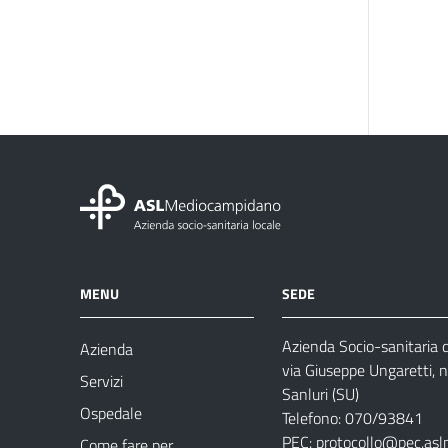
MENU
SEDE
Azienda Socio-sanitaria
Azienda
via Giuseppe Ungaretti, 
Servizi
Sanluri (SU)
Ospedale
Telefono: 070/93841
PEC:
protocollo@pec.asl
Come fare per