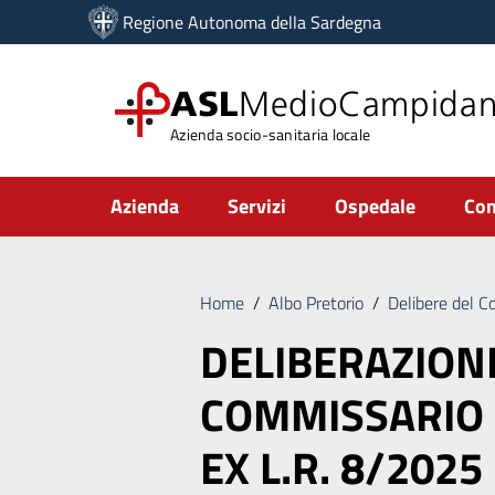
Vai ai contenuti
Regione Autonoma della Sardegna
Vai al menu di navigazione
Vai al footer
ASL
MedioCampida
Azienda socio-sanitaria locale
Submenu
Azienda
Servizi
Ospedale
Com
Home
/
Albo Pretorio
/
Delibere del C
DELIBERAZION
COMMISSARIO
EX L.R. 8/2025