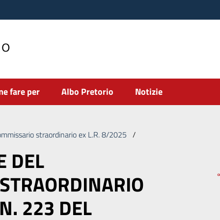
no
e fare per
Albo Pretorio
Notizie
ommissario straordinario ex L.R. 8/2025
/
DELIBERAZIONE DEL CO
E DEL
 STRAORDINARIO
 N. 223 DEL