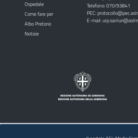
Ospedale
Telefono: 070/93841
PEC:
protocollo@pec.asl
Come fare per
E-mail:
urp.sanluri@aslm
Albo Pretorio
Notizie
Note legali
Privacy policy
Contatti