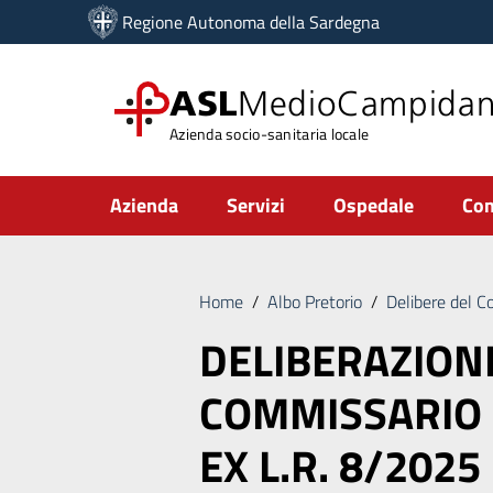
Vai ai contenuti
Regione Autonoma della Sardegna
Vai al menu di navigazione
Vai al footer
ASL
MedioCampida
Azienda socio-sanitaria locale
Submenu
Azienda
Servizi
Ospedale
Com
Home
/
Albo Pretorio
/
Delibere del C
DELIBERAZION
COMMISSARIO
EX L.R. 8/2025