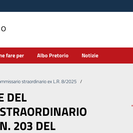
no
e fare per
Albo Pretorio
Notizie
ommissario straordinario ex L.R. 8/2025
/
DELIBERAZIONE DEL CO
E DEL
 STRAORDINARIO
 N. 203 DEL