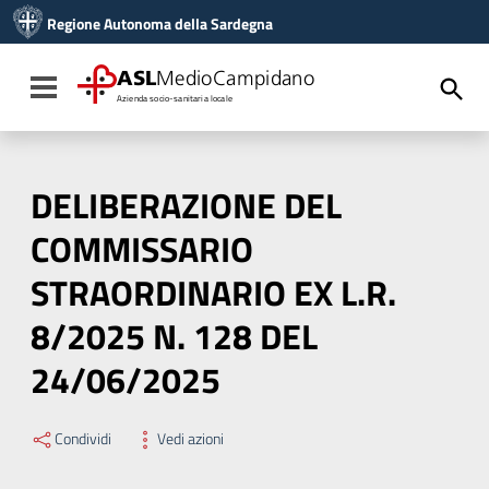
Vai ai contenuti
Regione Autonoma della Sardegna
Vai al menu di navigazione
Vai al footer
ASL
MedioCampidano
Toggle navigation
Azienda socio-sanitaria locale
DELIBERAZIONE DEL
COMMISSARIO
STRAORDINARIO EX L.R.
8/2025 N. 128 DEL
24/06/2025
Condividi
Vedi azioni