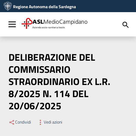
Vai ai contenuti
Regione Autonoma della Sardegna
Vai al menu di navigazione
Vai al footer
ASL
MedioCampidano
Toggle navigation
Azienda socio-sanitaria locale
DELIBERAZIONE DEL
COMMISSARIO
STRAORDINARIO EX L.R.
8/2025 N. 114 DEL
20/06/2025
Condividi
Vedi azioni