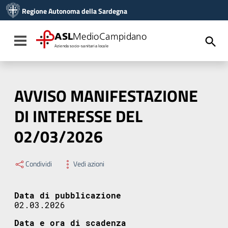
Vai ai contenuti
Regione Autonoma della Sardegna
Vai al menu di navigazione
Vai al footer
ASL
MedioCampidano
Toggle navigation
Azienda socio-sanitaria locale
AVVISO MANIFESTAZIONE
DI INTERESSE DEL
02/03/2026
Condividi
Vedi azioni
Data di pubblicazione
02.03.2026
Data e ora di scadenza