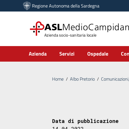
Vai ai contenuti
Regione Autonoma della Sardegna
Vai al menu di navigazione
Vai al footer
ASL
MedioCampida
Azienda socio-sanitaria locale
Submenu
Azienda
Servizi
Ospedale
Com
Home
/
Albo Pretorio
/
Comunicazioni,
Data di pubblicazione
14.04.2022